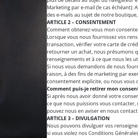
plus de détails au sujet du navigateur e
Marketing par e-mail (le cas échéant):
des e-mails au sujet de notre boutique,
ARTICLE 2 – CONSENTEMENT
Comment obtenez-vous mon consent
Lorsque vous nous fournissez vos ren
transaction, vérifier votre carte de cr
retourner un achat, nous présumons qu
renseignements et à ce que nous les uti
Si nous vous demandons de nous fourn
raison, à des fins de marketing par e
consentement explicite, ou nous vous d
Comment puis-je retirer mon conse
Si après nous avoir donné votre consen
ce que nous puissions vous contacter, 
pouvez nous en aviser en nous conta
ARTICLE 3 – DIVULGATION
Nous pouvons divulguer vos renseigneme
si vous violez nos Conditions Générales 