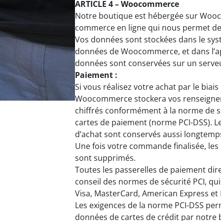
ARTICLE 4 – Woocommerce
Notre boutique est hébergée sur Wooco
commerce en ligne qui nous permet de 
Vos données sont stockées dans le sys
données de Woocommerce, et dans l’a
données sont conservées sur un serveu
Paiement :
Si vous réalisez votre achat par le biai
Woocommerce stockera vos renseigneme
chiffrés conformément à la norme de sé
cartes de paiement (norme PCI-DSS). Le
d’achat sont conservés aussi longtemp
Une fois votre commande finalisée, les 
sont supprimés.
Toutes les passerelles de paiement dir
conseil des normes de sécurité PCI, qui 
Visa, MasterCard, American Express et 
Les exigences de la norme PCI-DSS perm
données de cartes de crédit par notre b