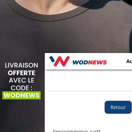
Ac
Retour
[woocommerce_cart]