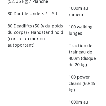
(52, 35 kg) / Planche
1000m au
80 Double Unders / L-Sit
rameur
80 Deadlifts (50 % du poids
100 walking
du corps) / Handstand hold
lunges
(contre un mur ou
autoportant)
Traction de
traîneau de
400m (disque
de 20 kg)
100 power
cleans (60/45
kg)
1000m au