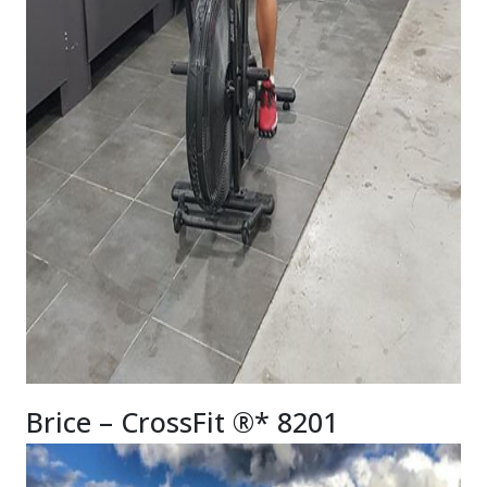
Brice – CrossFit ®* 8201