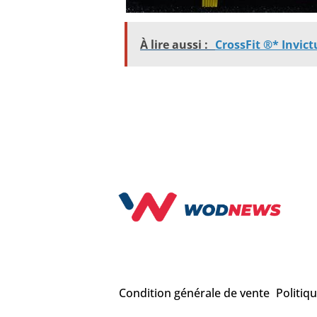
À lire aussi :
CrossFit ®* Invict
Condition générale de vente
Politiq