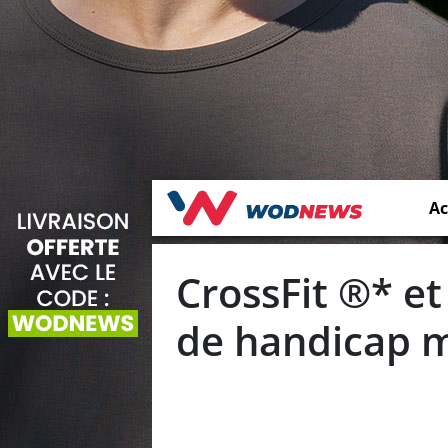
Ac
CrossFit ®* et
de handicap m