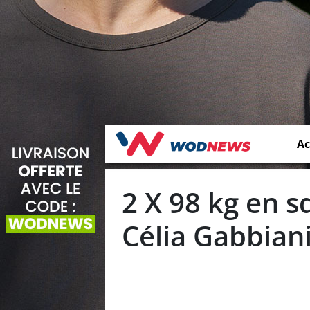
Ac
2 X 98 kg en s
Célia Gabbiani