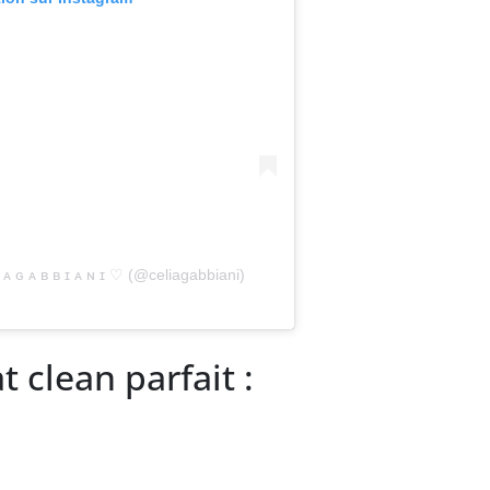
 ᴀ ɢ ᴀ ʙ ʙ ɪ ᴀ ɴ ɪ ♡ (@celiagabbiani)
t clean parfait :