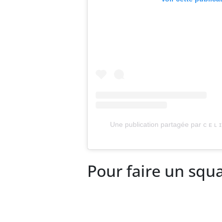
Une publication partagée par ᴄ ᴇ ʟ ɪ
Pour faire un squa