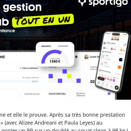
me et elle le prouve. Après sa très bonne prestation
 (avec Alizee Andreani et Paula Leyes) au
 poster un PR sur un doublé au squat clean à 98 kg !