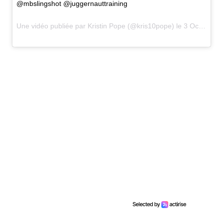
@mbslingshot @juggernauttraining
Une vidéo publiée par Kristin Pope (@kris10pope) le
3 Oct. 2016 à 12h41 PDT