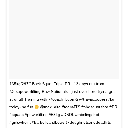
135kg/297# Back Squat Triple PR!! 12 days out from
@usapowerlifting Raw Nationals…just over here tryina get
strong!! Training with @coach_bcon & @traviscooper77kg
today- so fun
@max_aita #teamJTS #shesquatsbro #PR
#squats #powerlifting #63kg #DNDL #mbslingshot
#girlswholift #barbellsandbows @doughnutsanddeadlifts