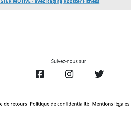
STER MOTIVÉ - avec Raging Rooster Fitness
Suivez-nous sur :
ue de retours
Politique de confidentialité
Mentions légales
que enregistrée qui appartient à la société CrossFit® Inc. et qui n'a aucun lien av
officielles sont exclusivement sur le site
www.crossfit.com