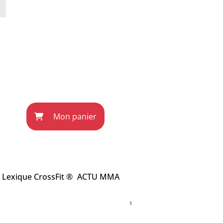
Mon panier
Lexique CrossFit ®
ACTU MMA
ec l'éditeur du site wodnews.com. Les informations