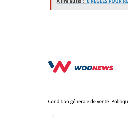
À lire aussi :
6 RÈGLES POUR RE
Condition générale de vente
Politiq
COPYRIGHT © WODNEWS 2022 - *CrossFit® est une mar