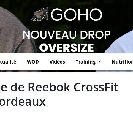
tualité
WOD
Vidéos
Training
Nutritio
te de Reebok CrossFit
Bordeaux