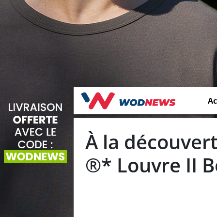
Ac
À la découver
®* Louvre II 