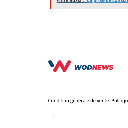
À lire aussi :
La prise de consci
Condition générale de vente
Politiq
COPYRIGHT © WODNEWS 2022 - *CrossFit® est une mar