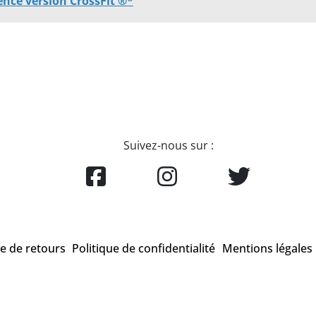
ence version CrossFit ®*
Suivez-nous sur :
ue de retours
Politique de confidentialité
Mentions légales
que enregistrée qui appartient à la société CrossFit® Inc. et qui n'a aucun lien av
officielles sont exclusivement sur le site
www.crossfit.com