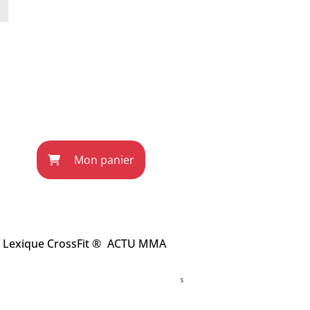
Mon panier
Lexique CrossFit ®
ACTU MMA
ec l'éditeur du site wodnews.com. Les informations