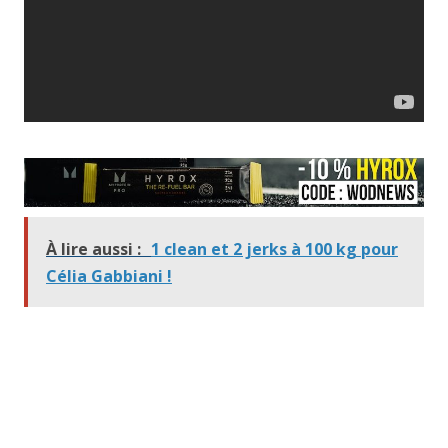
À lire aussi :
1 clean et 2 jerks à 100 kg pour
Célia Gabbiani !