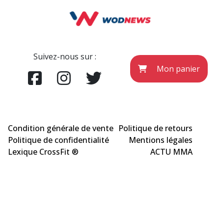
Suivez-nous sur :
Mon panier
Condition générale de vente
Politique de retours
Politique de confidentialité
Mentions légales
Lexique CrossFit ®
ACTU MMA
COPYRIGHT © WODNEWS 2022 - *CrossFit® est une marque enregistrée qui
appartient à la société CrossFit® Inc. et qui n'a aucun lien avec l'éditeur du site
wodnews.com. Les informations officielles sont exclusivement sur le site
www.crossfit.com
Agence Uniweb 2022