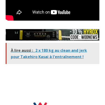
À lire aussi :
2 x 180 kg au clean and jerk
pour Takehiro Kasai à l'entraînement !