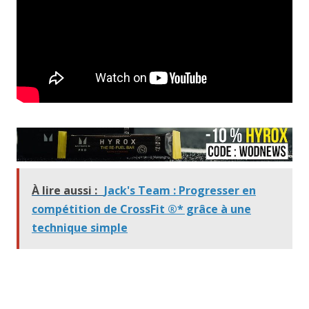
À lire aussi :
Jack's Team : Progresser en
compétition de CrossFit ®* grâce à une
technique simple