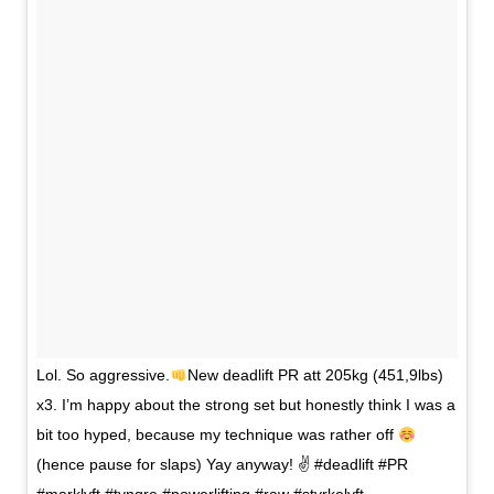
Lol. So aggressive.
New deadlift PR att 205kg (451,9lbs)
x3. I’m happy about the strong set but honestly think I was a
bit too hyped, because my technique was rather off
(hence pause for slaps) Yay anyway! ✌
#deadlift #PR