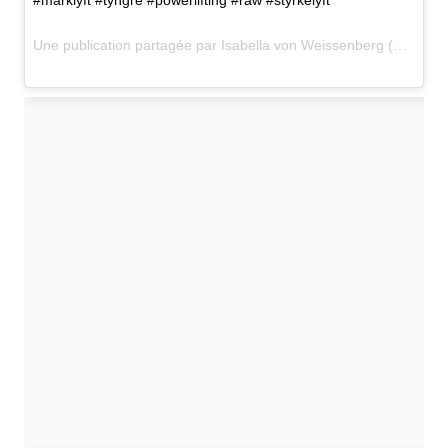
#marklyft #tyngre #powerlifting #raw #styrkelyft
Une publication partagée par Isabella von Weissenberg (@ivweissenberg) le