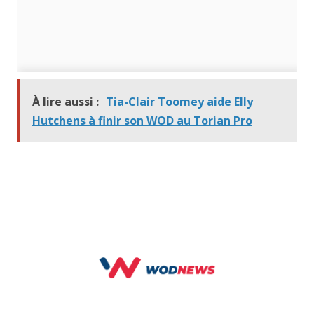
À lire aussi :
Tia-Clair Toomey aide Elly
Hutchens à finir son WOD au Torian Pro