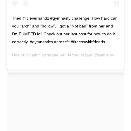
Tried @cleverhandz #gymnasty challenge: How hard can
you “arch” and “hollow”. I got a “Not bad” from her and
I’m PUMPED lol! Check out her last post for how to do it
correctly. #gymnastics #crossfit #fitnesswithfriends
Une publication partagée par
Jamie Hagiya
(@jamiejoyce2) le
5