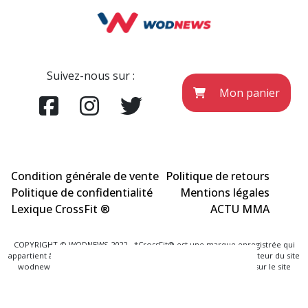
Suivez-nous sur :
Mon panier
Condition générale de vente
Politique de retours
Politique de confidentialité
Mentions légales
Lexique CrossFit ®
ACTU MMA
COPYRIGHT © WODNEWS 2022 - *CrossFit® est une marque enregistrée qui
appartient à la société CrossFit® Inc. et qui n'a aucun lien avec l'éditeur du site
wodnews.com. Les informations officielles sont exclusivement sur le site
www.crossfit.com
Agence Uniweb 2022