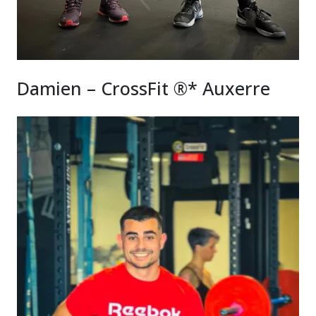
Damien – CrossFit ®* Auxerre