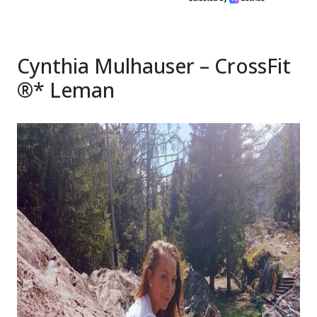
Cynthia Mulhauser – CrossFit
®* Leman