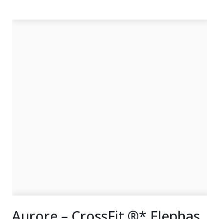
Aurore – CrossFit ®* Elephas