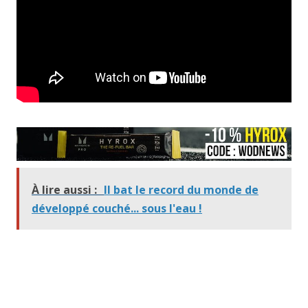
À lire aussi :
Il bat le record du monde de
développé couché... sous l'eau !