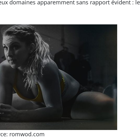
eux domaines apparemment sans rapport évident : le
rce: romwod.com