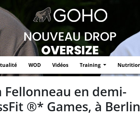
tualité
WOD
Vidéos
Training
Nutritio
 Fellonneau en demi-
ssFit ®* Games, à Berli