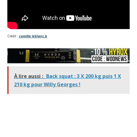
Crédit :
camille leblanc.b
À lire aussi :
Back squat : 3 X 200 kg puis 1 X
210 kg pour Willy Georges !