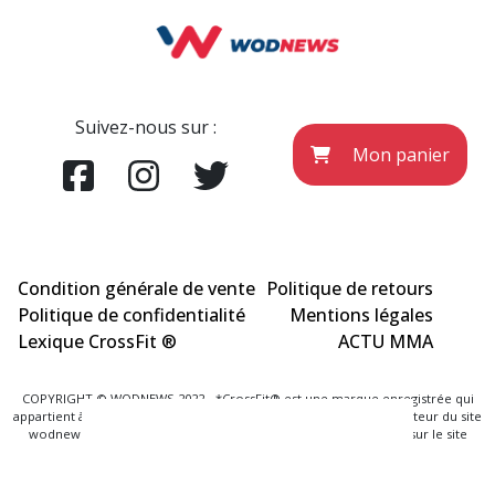
Suivez-nous sur :
Mon panier
Condition générale de vente
Politique de retours
Politique de confidentialité
Mentions légales
Lexique CrossFit ®
ACTU MMA
COPYRIGHT © WODNEWS 2022 - *CrossFit® est une marque enregistrée qui
appartient à la société CrossFit® Inc. et qui n'a aucun lien avec l'éditeur du site
wodnews.com. Les informations officielles sont exclusivement sur le site
www.crossfit.com
Agence Uniweb 2022