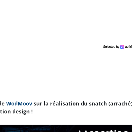
 de
WodMoov
sur la réalisation du snatch (arraché
ion design !