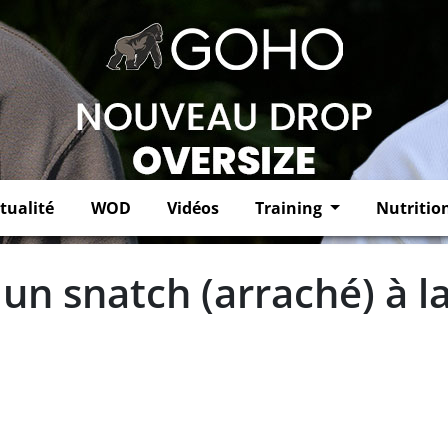
tualité
WOD
Vidéos
Training
Nutritio
 un snatch (arraché) à l