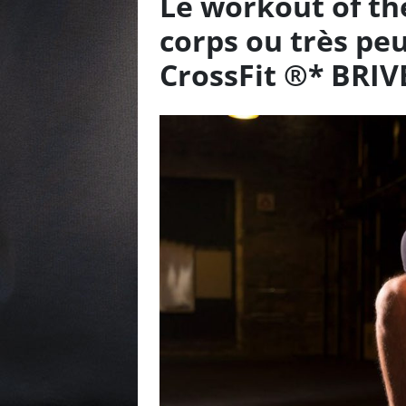
Le workout of th
corps ou très pe
CrossFit ®* BRIV