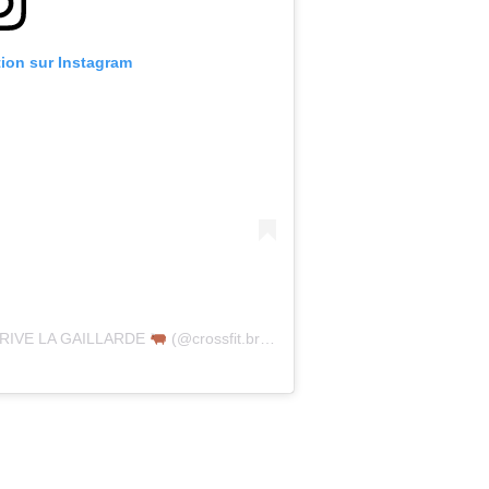
tion sur Instagram
t BRIVE LA GAILLARDE
(@crossfit.brivelagaillarde)