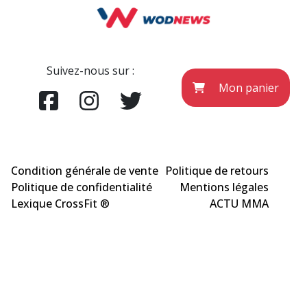
Suivez-nous sur :
Mon panier
Condition générale de vente
Politique de retours
Politique de confidentialité
Mentions légales
Lexique CrossFit ®
ACTU MMA
COPYRIGHT © WODNEWS 2022 - *CrossFit® est une marque enregistrée qui
appartient à la société CrossFit® Inc. et qui n'a aucun lien avec l'éditeur du site
wodnews.com. Les informations officielles sont exclusivement sur le site
www.crossfit.com
Agence Uniweb 2022