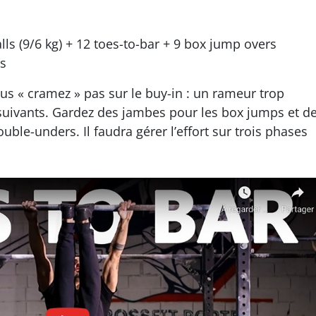
lls (9/6 kg) + 12 toes-to-bar + 9 box jump overs
rs
us « cramez » pas sur le buy-in : un rameur trop
suivants. Gardez des jambes pour les box jumps et d
ouble-unders. Il faudra gérer l’effort sur trois phases