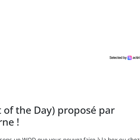
of the Day) proposé par
rne !
osons un WOD que vous pouvez faire à la box ou chez