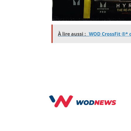
À lire aussi :
WOD CrossFit ®* d