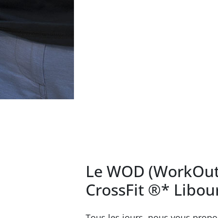
Le WOD (WorkOut 
CrossFit ®* Libou
Tous les jours, nous vous prop