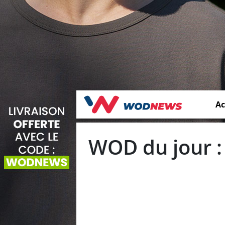
Ac
WOD du jour :