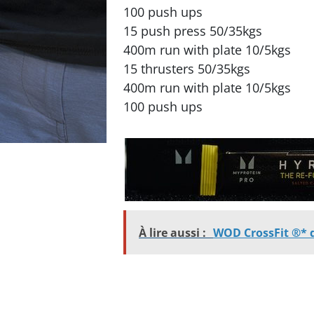
100 push ups
15 push press 50/35kgs
400m run with plate 10/5kgs
15 thrusters 50/35kgs
400m run with plate 10/5kgs
100 push ups
À lire aussi :
WOD CrossFit ®* 