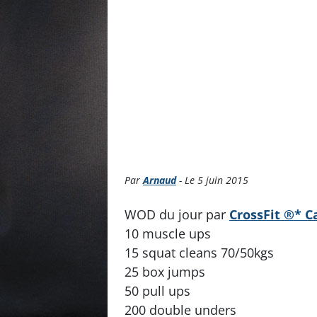
Par
Arnaud
- Le 5 juin 2015
WOD du jour par
CrossFit ®* C
10 muscle ups
15 squat cleans 70/50kgs
25 box jumps
50 pull ups
200 double unders