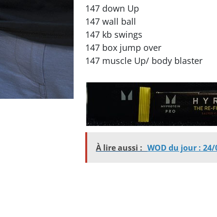
147 down Up
147 wall ball
147 kb swings
147 box jump over
147 muscle Up/ body blaster
À lire aussi :
WOD du jour : 24/