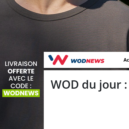
Ac
WOD du jour :