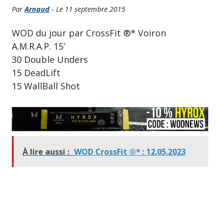
Par
Arnaud
- Le 11 septembre 2015
WOD du jour par CrossFit ®* Voiron
A.M.R.A.P. 15′
30 Double Unders
15 DeadLift
15 WallBall Shot
À lire aussi :
WOD CrossFit ®* : 12.05.2023