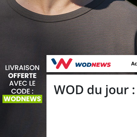
Ac
WOD du jour :