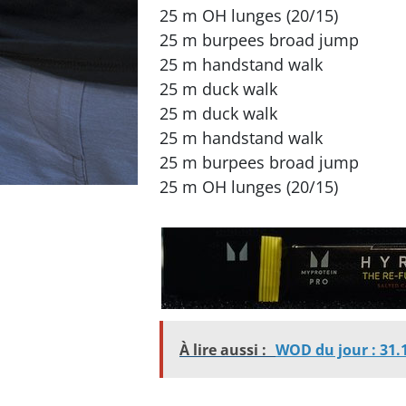
25 m OH lunges (20/15)
25 m burpees broad jump
25 m handstand walk
25 m duck walk
25 m duck walk
25 m handstand walk
25 m burpees broad jump
25 m OH lunges (20/15)
À lire aussi :
WOD du jour : 31.