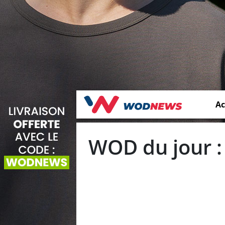
Ac
WOD du jour :