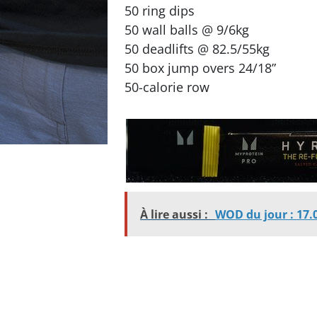
50 ring dips
50 wall balls @ 9/6kg
50 deadlifts @ 82.5/55kg
50 box jump overs 24/18”
50-calorie row
À lire aussi :
WOD du jour : 17.0