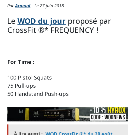
Par
Arnaud
- Le 27 juin 2018
Le
WOD du jour
proposé par
CrossFit ®* FREQUENCY !
For Time :
100 Pistol Squats
75 Pull-ups
50 Handstand Push-ups
À lire aussi :
WOD CrossFit ®* du 28 août