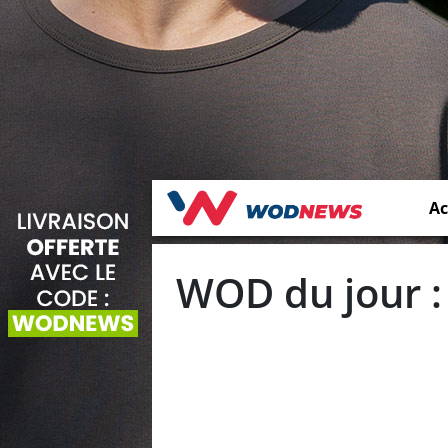
Ac
WOD du jour :