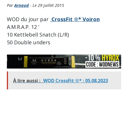
Par
Arnaud
- Le 29 juillet 2015
WOD du jour par
CrossFit ®* Voiron
A.M.R.A.P. 12 ‘
10 Kettlebell Snatch (L/R)
50 Double unders
À lire aussi :
WOD CrossFit ®* : 05.08.2023