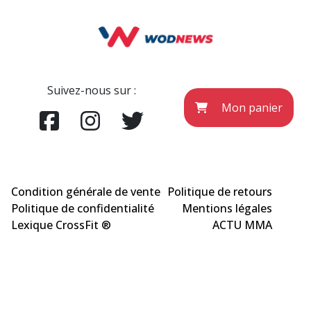
Suivez-nous sur :
Mon panier
Condition générale de vente
Politique de retours
Politique de confidentialité
Mentions légales
Lexique CrossFit ®
ACTU MMA
COPYRIGHT © WODNEWS 2022 - *CrossFit® est une marque enregistrée qui
appartient à la société CrossFit® Inc. et qui n'a aucun lien avec l'éditeur du site
wodnews.com. Les informations officielles sont exclusivement sur le site
www.crossfit.com