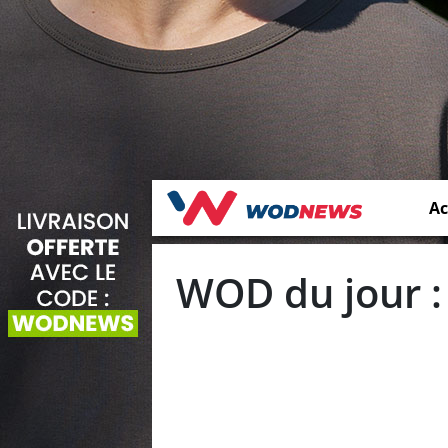
Ac
WOD du jour :