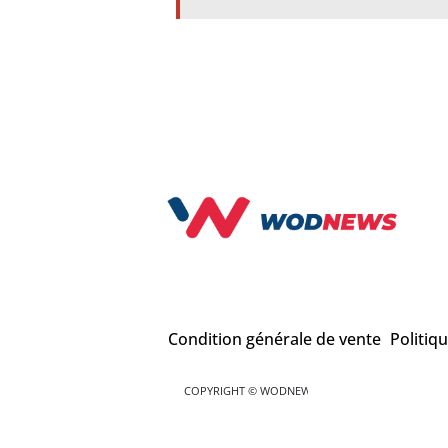
Condition générale de vente
Politiq
COPYRIGHT © WODNEWS 2022 - *CrossFit® est une mar