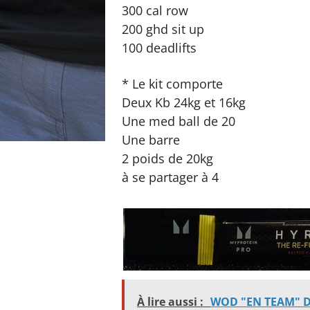
300 cal row
200 ghd sit up
100 deadlifts
* Le kit comporte
Deux Kb 24kg et 16kg
Une med ball de 20
Une barre
2 poids de 20kg
à se partager à 4
À lire aussi :
WOD "EN TEAM" DU