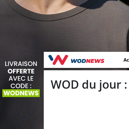
Ac
WOD du jour :