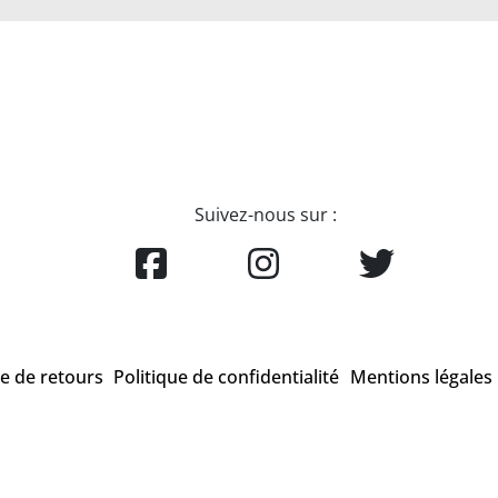
Suivez-nous sur :
ue de retours
Politique de confidentialité
Mentions légales
que enregistrée qui appartient à la société CrossFit® Inc. et qui n'a aucun lien av
officielles sont exclusivement sur le site
www.crossfit.com
Agence Uniweb 2022