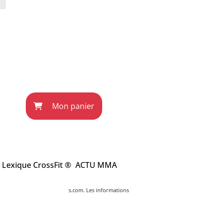
Mon panier
Lexique CrossFit ®
ACTU MMA
ec l'éditeur du site wodnews.com. Les informations