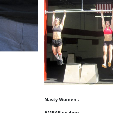
Nasty Women :
AMRAP en 4mn