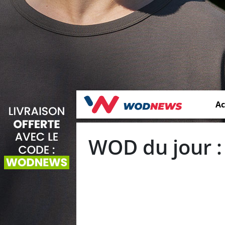
Ac
WOD du jour :