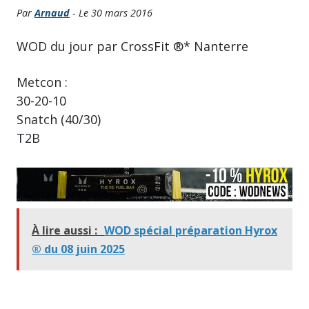
Par
Arnaud
- Le 30 mars 2016
WOD du jour par CrossFit ®* Nanterre
Metcon :
30-20-10
Snatch (40/30)
T2B
À lire aussi :
WOD spécial préparation Hyrox
® du 08 juin 2025