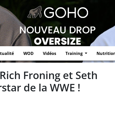
tualité
WOD
Vidéos
Training
Nutritio
ich Froning et Seth
rstar de la WWE !