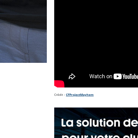
Crédit :
CFProjectMayhem