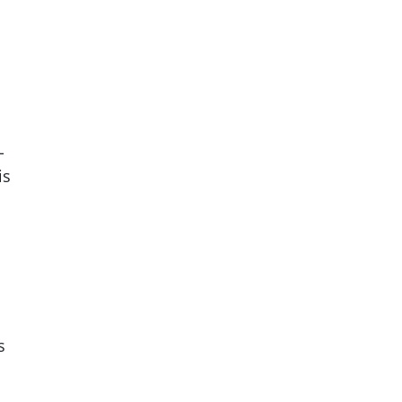
-
is
s