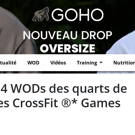
tualité
WOD
Vidéos
Training
Nutritio
 4 WODs des quarts de
es CrossFit ®* Games