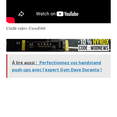
Crédit vidéo: CrossFit®
À lire aussi :
Perfectionnez vos handstand
push-ups avec l'expert Gym Dave Durante !