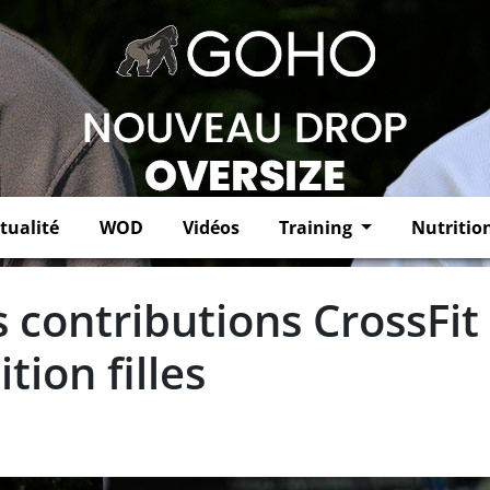
tualité
WOD
Vidéos
Training
Nutritio
s contributions CrossFit
tion filles