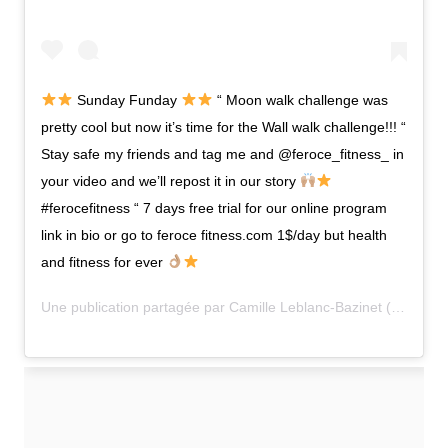
Sunday Funday
“ Moon walk challenge was
pretty cool but now it’s time for the Wall walk challenge!!! “
Stay safe my friends and tag me and @feroce_fitness_ in
your video and we’ll repost it in our story
#ferocefitness “ 7 days free trial for our online program
link in bio or go to feroce fitness.com 1$/day but health
and fitness for ever
Une publication partagée par
Camille Leblanc-Bazinet
(@camillelbaz) le