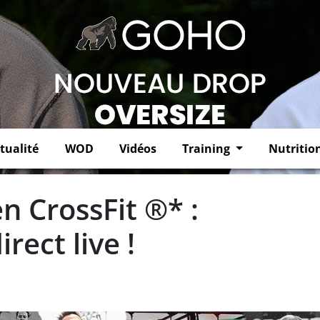
tualité
WOD
Vidéos
Training
Nutritio
 CrossFit ®* :
rect live !