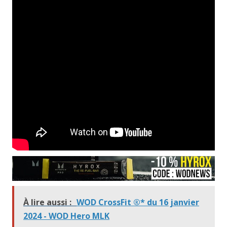
À lire aussi :
WOD CrossFit ®* du 16 janvier
2024 - WOD Hero MLK