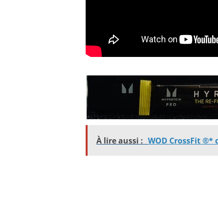
À lire aussi :
WOD CrossFit ®* d