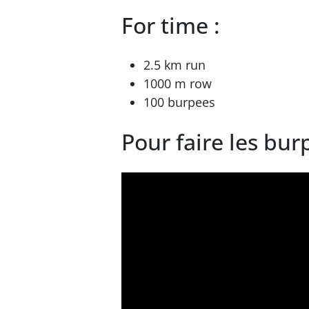
For time :
2.5 km run
1000 m row
100 burpees
Pour faire les bur